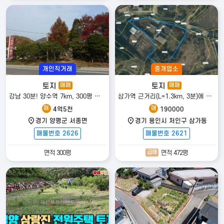
개인직거래
중개업소
토지
토지
매매
매매
강남 30분! 양수역 7km, 300평 대지의 4억대 전원주택
삼가역 근거리(L=1.3km, 3분)에 위치한 토지(대1, 전2) 및 단독(다가구)주택 매매
매
매
4억5천
190000
경기 양평군 서종면
경기 용인시 처인구 삼가동
매물번호 2626
매물번호 2621
급매
면적 300평
면적 472평