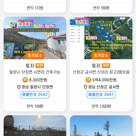
면적 172평
면적 180평
중개업소
중개업소
토지
토지
매매
매매
밀양시 단장면 사연리 건축가능
산청군 금서면 신아리 창고2동있음
매
매
8,300만원
5억4,000만원
경남 밀양시 단장면
경남 산청군 금서면
매물번호 2642
매물번호 2641
면적 189평
면적 1,820평