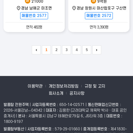
매
매
21000
9억원
경남 남해군 미조면
경남 창원시 마산합포구 구산면
매물번호 2577
매물번호 2572
면적 482평
면적 3,390평
1
2
3
4
5
이용약관
개인정보처리방침
규정 및 고지
회사소개
공지사항
발품탑 전원주택
|
사업자등록번호
: 650-14-02571 |
통신판매업신고번호
:
2026-서울강남ㅡ04342 |
대표자
: 김용한 (고려대학교 체육학 박사 · 대표 공인
중개사)
|
본사
: 서울특별시 강남구 테헤란로79길 6, JS타워 3층 |
대표번호
:
1800-9197
발품탑부동산
|
사업자등록번호
: 579-29-01660 |
중개업등록번호
: 제41830-