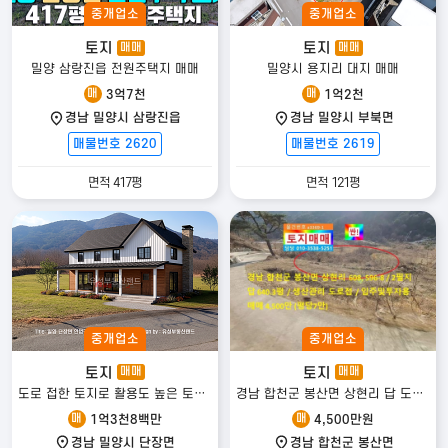
중개업소
중개업소
토지
토지
매매
매매
밀양 삼랑진읍 전원주택지 매매
밀양시 용지리 대지 매매
매
매
3억7천
1억2천
경남 밀양시 삼랑진읍
경남 밀양시 부북면
매물번호 2620
매물번호 2619
면적 417평
면적 121평
중개업소
중개업소
토지
토지
매매
매매
도로 접한 토지로 활용도 높은 토지 매매
경남 합천군 봉산면 상현리 답 도로접
매
매
1억3천8백만
4,500만원
경남 밀양시 단장면
경남 합천군 봉산면