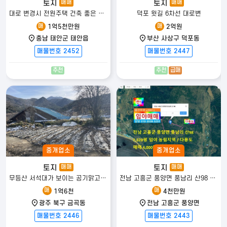
토지
토지
매매
매매
발품탑부동산TV 전원주택 전문 유튜브 채널 운영
대로 변경시 전원주택 건축 좋은 토지
덕포 윗길 6차선 대로변
24만 구독자와 함께하는 대한민국 대표 전원주택 전문 채널
Copyright 2022
발품 탑 전원주택
. All rights reserved.
매
매
1억5천만원
2억원
※ 사전 승낙없이 무단복제 및 전송 등의 행위를 금지합니다. 위반시 저작권법·콘텐츠
충남 태안군 태안읍
부산 사상구 덕포동
산업 진흥법에 따라 법률적 책임이 따를 수 있습니다.
매물번호 2452
매물번호 2447
추천
추천
급매
중개업소
중개업소
토지
토지
매매
매매
무등산 서석대가 보이는 공기맑고 물맑은 조용한 전원생활의 안성맞춤...
전남 고흥군 풍양면 풍남리 산98 임야매매
매
매
1억6천
4천만원
광주 북구 금곡동
전남 고흥군 풍양면
매물번호 2446
매물번호 2443