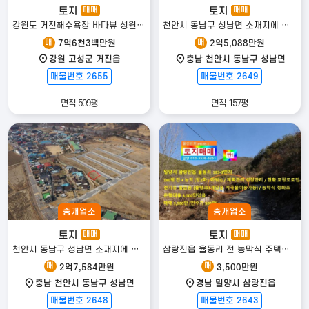
토지
토지
매매
매매
강원도 거진해수욕장 바다뷰 성원오션상떼빌 인근 토지
천안시 동남구 성남면 소재지에 위치한 대지 매매!!
매
매
7억6천3백만원
2억5,088만원
강원 고성군 거진읍
충남 천안시 동남구 성남면
매물번호 2655
매물번호 2649
면적 509평
면적 157평
중개업소
중개업소
토지
토지
매매
매매
천안시 동남구 성남면 소재지에 위치한 대지 매매!!
삼랑진읍 율동리 전 농막식 주택있음
매
매
2억7,584만원
3,500만원
충남 천안시 동남구 성남면
경남 밀양시 삼랑진읍
매물번호 2648
매물번호 2643