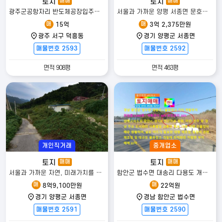
토지
토지
매매
매매
광주군공항자리 반도체공장입주시 수혜지역....
서울과 가까운 양평 서종면 문호리에 위치한 농림지역 토지
매
매
15억
3억 2,375만원
광주 서구 덕흥동
경기 양평군 서종면
매물번호 2593
매물번호 2592
면적 908평
면적 463평
개인직거래
중개업소
토지
토지
매매
매매
서울과 가까운 자연, 미래가치를 담은 문호리 토지!! 분할가능!!
함안군 법수면 대송리 다용도 개발부지
매
매
8억9,100만원
22억원
경기 양평군 서종면
경남 함안군 법수면
매물번호 2591
매물번호 2590