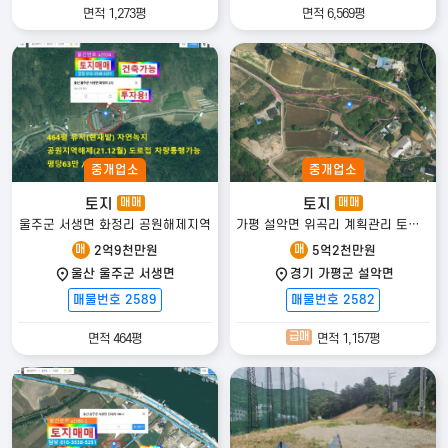
면적 1,273평
면적 6,569평
중개업소
중개업소
토지
토지
매매
매매
울주군 서생면 화정리 공원해제지역
가평 설악면 위곡리 계획관리 토지｜평당 45만, 1,156평 급매
매
매
2억9천만원
5억2천만원
울산 울주군 서생면
경기 가평군 설악면
매물번호 2589
매물번호 2582
급매
면적 464평
면적 1,157평