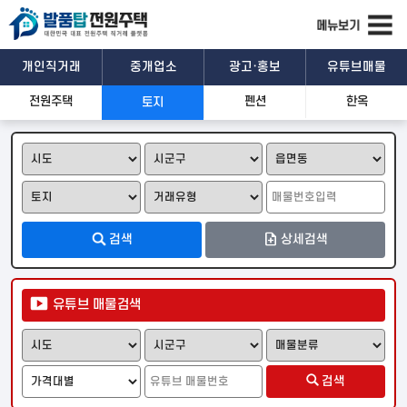
개인직거래
중개업소
광고·홍보
유튜브매물
전원주택
펜션
한옥
토지
관심매물
문자공유
카톡공유
기본정보
검색
상세검색
상세설명
유튜브 매물검색
위치 및 주변시설
검색
일반
위성