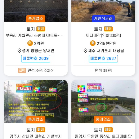
중개업소
개인직거래
토지
토지
매매
매매
부용리 계획관리 소형대지!토목·주차박스 완료, 두물머리IC 양수역이용권
토지매각(임야330평)
매
매
2억원
2억5천만원
경기 양평군 양서면
제주 서귀포시 대정읍
매물번호 2639
매물번호 2637
급매
면적 82평 주차 2
면적 330평
중개업소
중개업소
토지
토지
매매
매매
경주시 산내면 대현리 개발부지
밀양시 무안면 중산리 토지매매 답