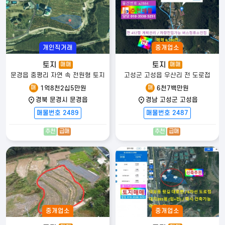
등록자 정보
매도자 정보는
개인직거래
중개업소
회원만 열람 가능합니다.
토지
토지
매매
매매
문경읍 중평리 자연 속 전원형 토지
고성군 고성읍 우산리 전 도로접
매
매
1억8천2십5만원
6천7백만원
주변 다른 매물
경북 문경시 문경읍
경남 고성군 고성읍
매물번호 2489
매물번호 2487
추천
급매
추천
급매
발품탑 전원주택
|
사업자등록번호
: 650-14-02571 |
통신판매업신고번호
:
2026-서울강남ㅡ04342 |
대표자
: 김용한 (고려대학교 체육학 박사 · 대표 공
인중개사)
|
본사
: 서울특별시 강남구 테헤란로79길 6, JS타워 3층 |
대표번호
: 1800-9197
발품탑부동산
|
사업자등록번호
: 579-29-01660 |
중개업등록번호
: 제
41830-2023-00046호 |
대표 공인중개사
: 김용한
|
중개사무소
: 경기도 양
평군 서종면 북한강로 755 (문호리 790-2) 101호 |
전화
: 031-774-0121 |
중개업소
중개업소
휴대전화
: 010-3217-4378 |
팩스
: 031-772-0121