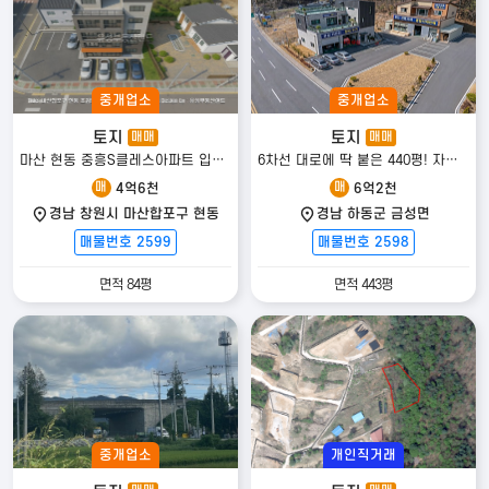
중개업소
중개업소
토지
토지
매매
매매
마산 현동 중흥S클레스아파트 입구 토지 매매
6차선 대로에 딱 붙은 440평! 자재상·건축자재상/카센터 추천하는 명당 자리
매
매
4억6천
6억2천
경남 창원시 마산합포구 현동
경남 하동군 금성면
매물번호 2599
매물번호 2598
면적 84평
면적 443평
중개업소
개인직거래