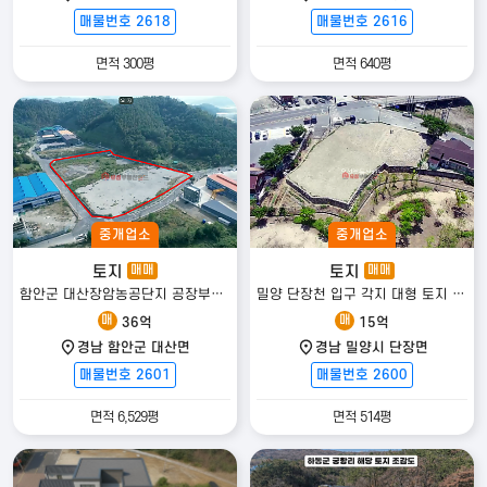
매물번호 2618
매물번호 2616
면적 300평
면적 640평
중개업소
중개업소
토지
토지
매매
매매
함안군 대산장암농공단지 공장부지 매매
밀양 단장천 입구 각지 대형 토지 매매{표충사길]
매
매
36억
15억
경남 함안군 대산면
경남 밀양시 단장면
매물번호 2601
매물번호 2600
면적 6,529평
면적 514평