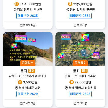
매
매
14억5,000만원
2억5,000만원
경북 경주시 산내면
경남 밀양시 무안면
매물번호 2635
매물번호 2634
면적 8,966평
면적 450평
중개업소
중개업소
토지
토지
매매
매매
남해군 서면 연죽리 임야매매
율동리 컨테이너 거주함
매
매
3,500만원
22,000만원
경남 남해군 서면
경남 밀양시 삼랑진읍
매물번호 2629
매물번호 2628
면적 4,263평
면적 401평