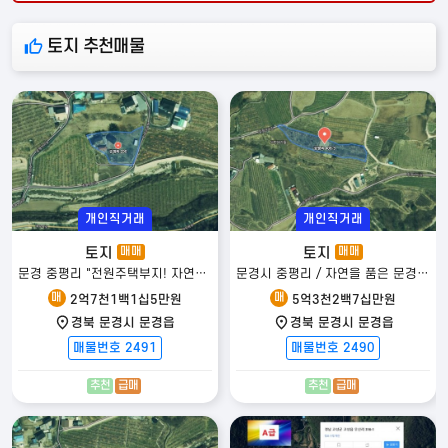
토지 추천매물
개인직거래
개인직거래
편의시설
안전시설
교육시설
토지
토지
매매
매매
문경 중평리 "전원주택부지! 자연과 함께하는 힐링 라이프"
문경시 중평리 / 자연을 품은 문경 전원 토지
매
매
2억7천1백1십5만원
5억3천2백7십만원
경북 문경시 문경읍
경북 문경시 문경읍
지하철
편의점
카페
은행
관공서
병원
약국
매물번호 2491
매물번호 2490
추천
급매
추천
급매
영화관