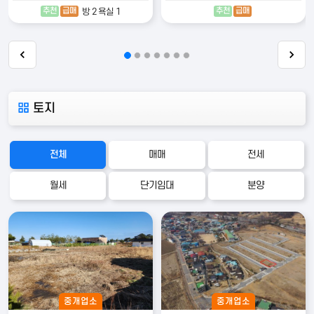
추천
급매
추천
급매
방 2 욕실 1
토지
전체
매매
전세
월세
단기임대
분양
중개업소
중개업소