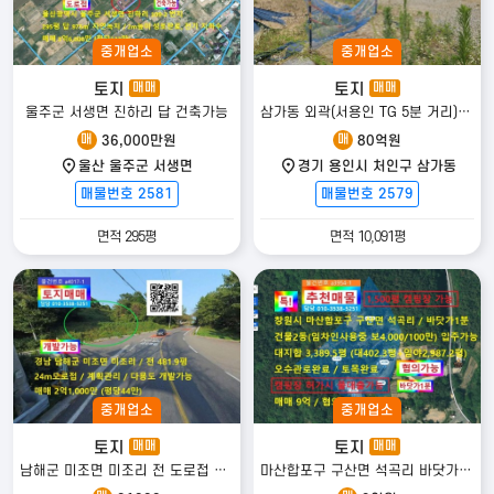
중개업소
중개업소
토지
토지
매매
매매
울주군 서생면 진하리 답 건축가능
삼가동 외곽(서용인 TG 5분 거리) 토지(허가득 1필 외 2필지) 매매
매
매
36,000만원
80억원
울산 울주군 서생면
경기 용인시 처인구 삼가동
매물번호 2581
매물번호 2579
면적 295평
면적 10,091평
중개업소
중개업소
토지
토지
매매
매매
남해군 미조면 미조리 전 도로접 개발가능
마산합포구 구산면 석곡리 바닷가1분