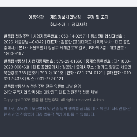
이용약관
개인정보처리방침
규정 및 고지
회사소개
공지사항
발품탑 전원주택
|
사업자등록번호
: 650-14-02571 |
통신판매업신고번호
:
2026-서울강남ㅡ04342 |
대표자
: 김용한 (고려대학교 체육학 박사 · 대표 공인
중개사)
|
본사
: 서울특별시 강남구 테헤란로79길 6, JS타워 3층 |
대표번호
:
1800-9197
발품탑부동산
|
사업자등록번호
: 579-29-01660 |
중개업등록번호
: 제41830-
2023-00046호 |
대표 공인중개사
: 김용한
|
중개사무소
: 경기도 양평군 서종면
북한강로 755 (문호리 790-2) 101호 |
전화
: 031-774-0121 |
휴대전화
: 010-
3217-4378 |
팩스
: 031-772-0121
발품탑부동산TV 전원주택 전문 유튜브 채널 운영
24만 구독자와 함께하는 대한민국 대표 전원주택 전문 채널
Copyright 2026
발품 탑 전원주택
. All rights reserved.
Admin
※ 사전 승낙없이 무단복제 및 전송 등의 행위를 금지합니다. 위반시 저작권법·콘
텐츠 산업 진흥법에 따라 법률적 책임이 따를 수 있습니다.