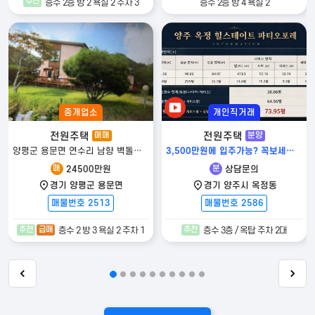
추천
층수 2층 방 2 욕실 2 주차 3
층수 2층 방 4 욕실 2
중개업소
개인직거래
전원주택
전원주택
매매
분양
양평군 용문면 연수리 남향 벽돌조 대149평 건 42평급매 2억4500만원
3,500만원에 입주가능? 꼭보세요! 저도 놀랐습니다! 양주 힐스테이트 파티오포레
매
분
24500만원
상담문의
경기 양평군 용문면
경기 양주시 옥정동
매물번호 2513
매물번호 2586
추천
급매
추천
층수 2 방 3 욕실 2 주차 1
층수 3층 / 옥탑 주차 2대