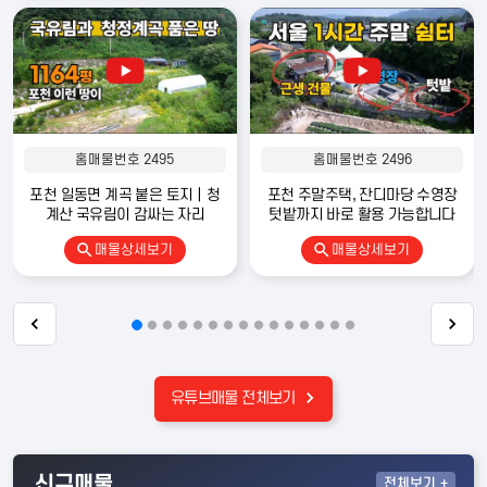
발품탑부동산TV 전원주택 전문 유튜브 채널 운영
24만 구독자와 함께하는 대한민국 대표 전원주택 전문 채널
Copyright 2022
발품 탑 전원주택
. All rights reserved.
※ 사전 승낙없이 무단복제 및 전송 등의 행위를 금지합니다. 위반시 저작권법·콘텐츠
산업 진흥법에 따라 법률적 책임이 따를 수 있습니다.
홈매물번호 2495
홈매물번호 2496
포천 일동면 계곡 붙은 토지｜청
포천 주말주택, 잔디마당 수영장
계산 국유림이 감싸는 자리
텃밭까지 바로 활용 가능합니다
매물상세보기
매물상세보기
유튜브매물 전체보기
신규매물
전체
보기 +