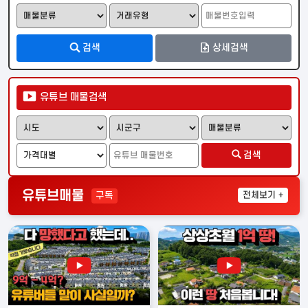
검색
상세검색
유튜브 매물검색
검색
편의시설
안전시설
교육시설
유튜브매물
구독
전체
보기 +
지하철
편의점
카페
은행
관공서
병원
약국
영화관