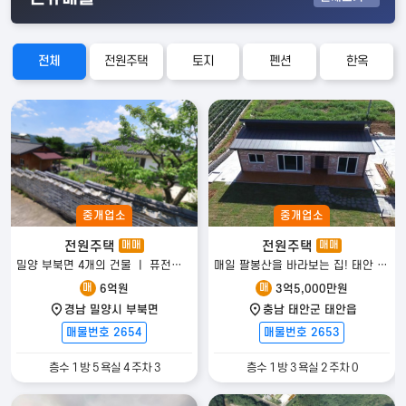
전체
전원주택
토지
펜션
한옥
중개업소
중개업소
전원주택
전원주택
매매
매매
밀양 부북면 4개의 건물 ㅣ 퓨전한옥 전원주택 매매
매일 팔봉산을 바라보는 집! 태안 신축 전원주택
매
매
6억원
3억5,000만원
경남 밀양시 부북면
충남 태안군 태안읍
매물번호 2654
매물번호 2653
층수 1 방 5 욕실 4 주차 3
층수 1 방 3 욕실 2 주차 0