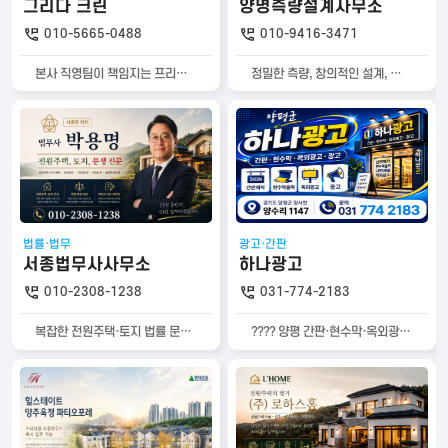
그리다 크린
양명측량설계사무소
010-5665-0488
010-9416-3471
본사 직영팀이 책임지는 프리미엄 입주청소, 그리다클린이 깨끗한 새 출발을 만들어드립니다
정밀한 측량, 창의적인 설계, 신뢰를 바탕으로. 양명측량설계사무소는 경계·분할·현황측량부터 토목설계와 각종 인허가까지 원스톱으로 제공하는 고객 중심의 측량·설계 전문기업입니다.
법률·법무
광고·간판
서종법무사사무소
하나광고
010-2308-1238
031-774-2183
복잡한 전원주택·토지 법률 문제, 원칙과 전문성으로 해결합니다
???? 양평 간판·현수막·옥외광고는 「하나광고」