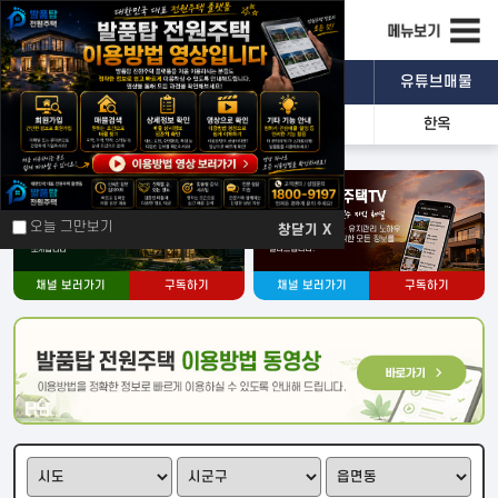
개인직거래
중개업소
광고·홍보
유튜브매물
전원주택
토지
펜션
한옥
관심매물
문자공유
카톡공유
오늘 그만보기
창닫기 X
기본정보
채널 보러가기
구독하기
채널 보러가기
구독하기
상세설명
위치 및 주변시설
일반
위성