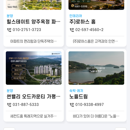
분양
인테리어
힐스테이트 양주옥정 파티오포레
주)로하스 홈
010-2751-3723
02-597-4560~2
아파트의 편리함과 단독주택의 여유를 동시에, 힐스테이트 양주옥정 파티오포레
(주)로하스홈은 고객과의 인연을 항상 소중히 생각합니다. 설계부터 입주까지 매순간 건축주와 소통하며 혹시라도 난관에 마주친다면 내 집을 짓는 열정으로 최선의 해결책을 찾아낼것입니다. 우연으로 시작된 인연이 행복과 감동으로 매듭지어질 수 있도록 최선의 노력을 경주할 것입니다. 아울러 새로운 주거문화를 만들어가는 사명감 아래 경제적 이익보다는 윤리와 도덕적가치를 추구하는 기업이 될 것을 약속드립니다. (주)로하스홈 임직원 일동
분양
숙박·레저
썬밸리 오드카운티 가평설악
노을드림
031-887-5333
010-9338-4997
세컨드홈 특례지역으로 실거주와 투자 가치를 모두 갖춘 프리미엄 아파트 입니다.
바다가 있어 더 아름다운 "노을드림펜션" 힐링하러 오세요~