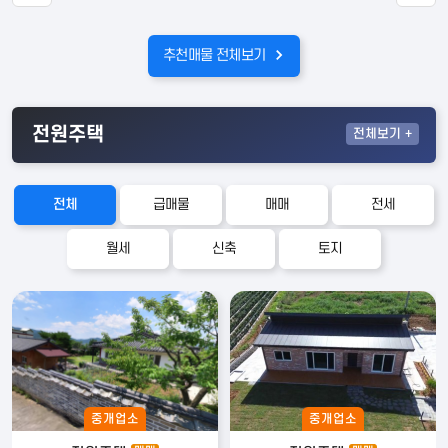
추천매물 전체보기
전원주택
전체
보기 +
전체
급매물
매매
전세
월세
신축
토지
중개업소
중개업소