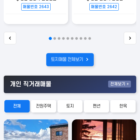
매물번호 2643
매물번호 2642
토지
매물 전체보기
개인 직거래매물
전체
보기 +
전체
전원주택
토지
펜션
한옥