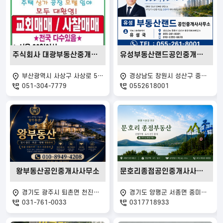
주식회사 대광부동산중개법인
유성부동산랜드공인중개사사무소
부산광역시 사상구 사상로 523
경상남도 창원시 성산구 중앙대로39번길 6
051-304-7779
0552618001
왕부동산공인중개사사무소
문호리종점공인중개사사무소
경기도 광주시 퇴촌면 천진암로 703
경기도 양평군 서종면 중미산로 26
031-761-0033
0317718933