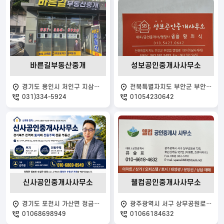
바른길부동산중개
성보공인중개사사무소
경기도 용인시 처인구 지삼로590번길 29
전북특별자치도 부안군 부안읍 번영로 109
031)334-5924
01054230642
신사공인중개사사무소
웰컴공인중개사사무소
경기도 포천시 가산면 정금로 204
광주광역시 서구 상무공원로 126
01068698949
01066184632