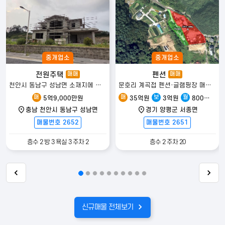
중개업소
중개업소
전원주택
펜션
매매
매매
천안시 동남구 성남면 소재지에 위치한 건축중인 전원주택 매매!!
문호리 계곡접 펜션·글램핑장 매매/분리매매/임대 모두 협의 가능
매
매
보
월
5억9,000만원
35억원
3억원
800만원
충남 천안시 동남구 성남면
경기 양평군 서종면
매물번호 2652
매물번호 2651
층수 2 방 3 욕실 3 주차 2
층수 2 주차 20
신규매물 전체보기