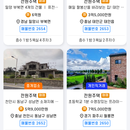
전원주택
전원주택
매매
매매
밀양 부북면 4개의 건물 ㅣ 퓨전한옥 전원주택 매매
매일 팔봉산을 바라보는 집! 태안 신축 전원주택
매
매
6억원
3억5,000만원
경남 밀양시 부북면
충남 태안군 태안읍
매물번호 2654
매물번호 2653
층수 1 방 5 욕실 4 주차 3
층수 1 방 3 욕실 2 주차 0
중개업소
개인직거래
전원주택
전원주택
매매
매매
천안시 동남구 성남면 소재지에 위치한 건축중인 전원주택 매매!!
초등학교 1분 수영장있는 프라이빗 하우스
매
매
5억9,000만원
7억5,000만원
충남 천안시 동남구 성남면
경기 파주시 월롱면
매물번호 2652
매물번호 2650