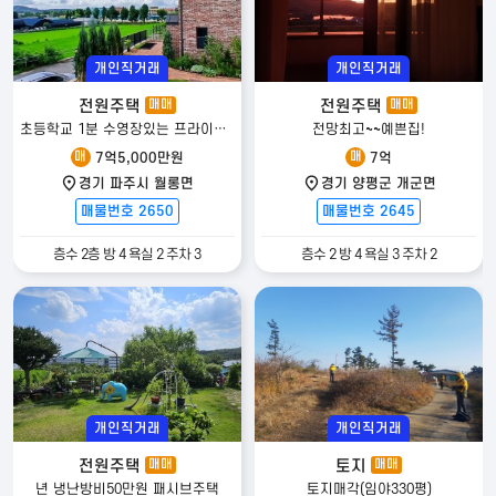
개인직거래
개인직거래
전원주택
전원주택
매매
매매
초등학교 1분 수영장있는 프라이빗 하우스
전망최고~~예쁜집!
매
매
7억5,000만원
7억
경기 파주시 월롱면
경기 양평군 개군면
매물번호 2650
매물번호 2645
층수 2층 방 4 욕실 2 주차 3
층수 2 방 4 욕실 3 주차 2
개인직거래
개인직거래
전원주택
토지
매매
매매
년 냉난방비50만원 패시브주택
토지매각(임야330평)