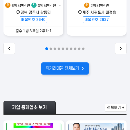
매
전
매
6억5천만원
3억5천만원
2억5천만원
백만원
2억5천만원
경북 경주시 강동면
제주 서귀포시 대정읍
매물번호 2640
매물번호 2637
층수 1 방 3 욕실 2 주차 1
직거래매물 전체보기
가입 중개업소 보기
전체보기 +