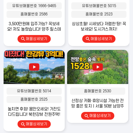
유튜브매물번호 1666-9465
유튜브매물번호 5015
등록자 정보
홈매물번호 2586
홈매물번호 2523
3,500만원에 입주가능? 꼭보세
상상초월! 시세보다 저렴한 땅! 꼭
매도자 정보는
요! 저도 놀랐습니다! 양주 힐스테
보세요! 도시가스까지!
회원만 열람 가능합니다.
이트 파티오포레
매물상세보기
매물상세보기
주변 다른 매물
발품탑 전원주택
|
사업자등록번호
: 650-14-02571 |
통신판매업신고번호
:
유튜브매물번호 5014
홈매물번호 2530
2026-서울강남ㅡ04342 |
대표자
: 김용한 (고려대학교 체육학 박사 · 대표 공
인중개사)
|
본사
: 서울특별시 강남구 테헤란로79길 6, JS타워 3층 |
대표번호
홈매물번호 2525
산정상 카페·휴양시설 가능한 전
: 1800-9197
망 좋은 토지ㅣ서울 50분 남양주
놓치면 후회! 몸만오세요! 가전도
토지 매매
발품탑부동산
|
사업자등록번호
: 579-29-01660 |
중개업등록번호
: 제
다드립니다! 북한강뷰 전원주택!
매물상세보기
41830-2023-00046호 |
대표 공인중개사
: 김용한
|
중개사무소
: 경기도 양
평군 서종면 북한강로 755 (문호리 790-2) 101호 |
전화
: 031-774-0121 |
매물상세보기
휴대전화
: 010-3217-4378 |
팩스
: 031-772-0121