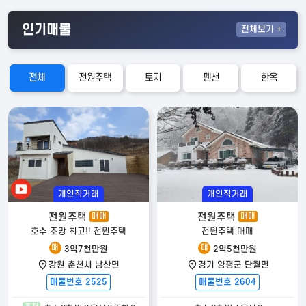
인기매물
전체
보기 +
전체
전원주택
토지
펜션
한옥
개인직거래
개인직거래
전원주택
전원주택
매매
매매
호수 조망 최고!! 전원주택
전원주택 매매
매
매
3억7천만원
2억5천만원
강원 춘천시 남산면
경기 양평군 단월면
매물번호 2525
매물번호 2604