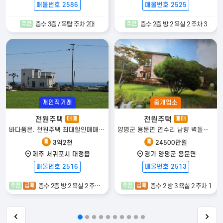
매물번호 2586
매물번호 2525
추천
추천
층수 3층 / 옥탑 주차 2대
층수 2층 방 2 욕실 2 주차 3
개인직거래
중개업소
전원주택
전원주택
매매
매매
바다품은. 전원주택 최대할인매매합니다
양평군 용문면 연수리 남향 벽돌조 대149평 건 42평급매 2억4500만원
매
매
3억2천
24500만원
제주 서귀포시 대정읍
경기 양평군 용문면
매물번호 2516
매물번호 2513
추천
급매
추천
급매
층수 2층 방 2 욕실 2 주차 2대이상
층수 2 방 3 욕실 2 주차 1