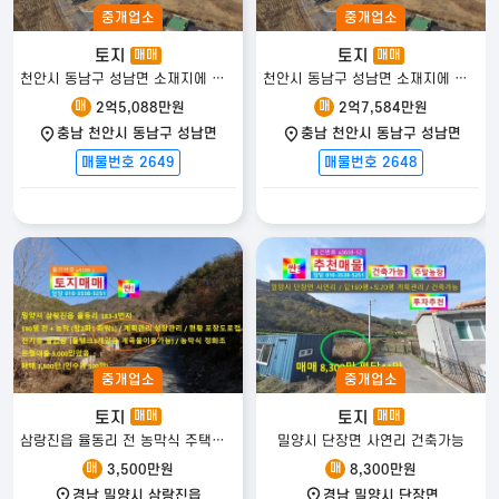
중개업소
중개업소
토지
토지
매매
매매
천안시 동남구 성남면 소재지에 위치한 대지 매매!!
천안시 동남구 성남면 소재지에 위치한 대지 매매!!
매
매
2억5,088만원
2억7,584만원
충남 천안시 동남구 성남면
충남 천안시 동남구 성남면
매물번호 2649
매물번호 2648
중개업소
중개업소
토지
토지
매매
매매
삼랑진읍 율동리 전 농막식 주택있음
밀양시 단장면 사연리 건축가능
매
매
3,500만원
8,300만원
경남 밀양시 삼랑진읍
경남 밀양시 단장면