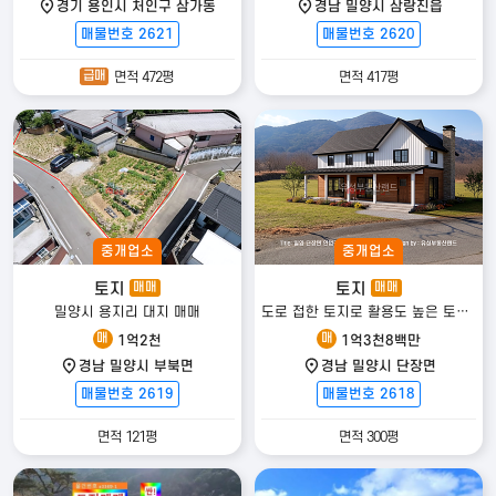
경기 용인시 처인구 삼가동
경남 밀양시 삼랑진읍
매물번호 2621
매물번호 2620
급매
면적 472평
면적 417평
중개업소
중개업소
토지
토지
매매
매매
밀양시 용지리 대지 매매
도로 접한 토지로 활용도 높은 토지 매매
매
매
1억2천
1억3천8백만
경남 밀양시 부북면
경남 밀양시 단장면
매물번호 2619
매물번호 2618
면적 121평
면적 300평