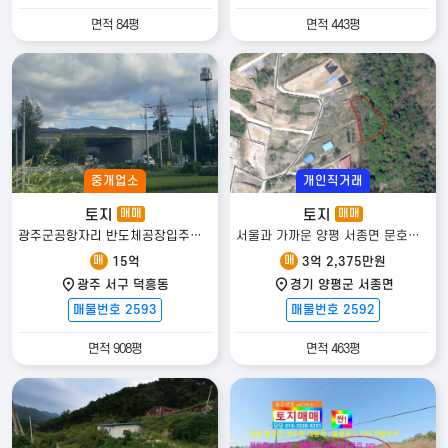
면적 84평
면적 443평
중개업소
개인직거래
토지
토지
매매
매매
광주군공항자리 반도체공장입주시 수혜지역....
서울과 가까운 양평 서종면 문호리에 위치한 농림지역 토지
매
매
15억
3억 2,375만원
광주 서구 덕흥동
경기 양평군 서종면
매물번호 2593
매물번호 2592
면적 908평
면적 463평