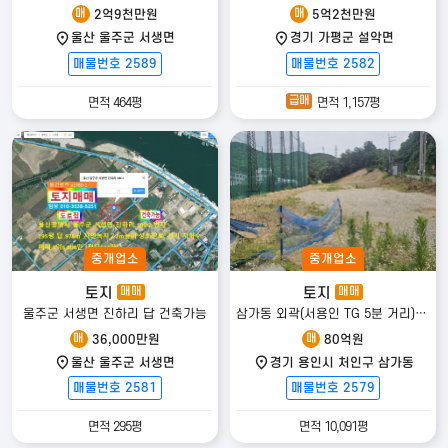
매
매
2억9천만원
5억2천만원
울산 울주군 서생면
경기 가평군 설악면
매물번호 2589
매물번호 2582
급매
면적 464평
면적 1,157평
중개업소
중개업소
토지
토지
매매
매매
울주군 서생면 진하리 답 건축가능
삼가동 외곽(서용인 TG 5분 거리) 토지(허가득 1필 외 2필지) 매매
매
매
36,000만원
80억원
울산 울주군 서생면
경기 용인시 처인구 삼가동
매물번호 2581
매물번호 2579
면적 295평
면적 10,091평