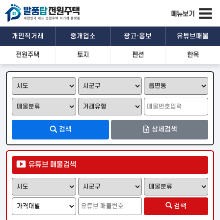
개인직거래
중개업소
광고·홍보
유튜브매물
전원주택
토지
펜션
한옥
관심매물
문자공유
카톡공유
기본정보
검색
상세검색
상세설명
유튜브 매물검색
위치 및 주변시설
검색
일반
위성