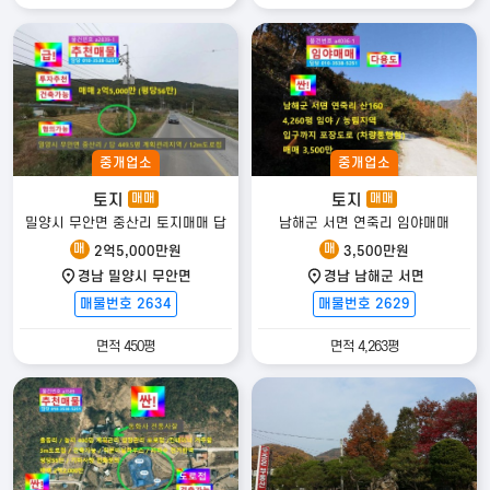
중개업소
중개업소
토지
토지
매매
매매
밀양시 무안면 중산리 토지매매 답
남해군 서면 연죽리 임야매매
매
매
2억5,000만원
3,500만원
경남 밀양시 무안면
경남 남해군 서면
매물번호 2634
매물번호 2629
면적 450평
면적 4,263평