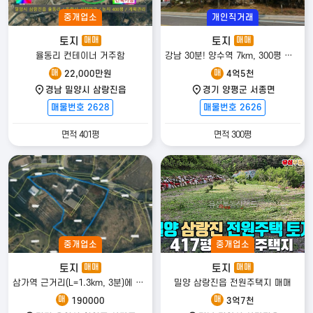
중개업소
개인직거래
토지
토지
매매
매매
율동리 컨테이너 거주함
강남 30분! 양수역 7km, 300평 대지의 4억대 전원주택
매
매
22,000만원
4억5천
경남 밀양시 삼랑진읍
경기 양평군 서종면
매물번호 2628
매물번호 2626
면적 401평
면적 300평
중개업소
중개업소
토지
토지
매매
매매
삼가역 근거리(L=1.3km, 3분)에 위치한 토지(대1, 전2) 및 단독(다가구)주택 매매
밀양 삼랑진읍 전원주택지 매매
매
매
190000
3억7천