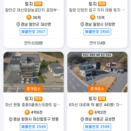
토지
토지
매매
매매
함안군 대산장암농공단지 공장부지 매매
밀양 단장천 입구 각지 대형 토지 매매{표충사길]
매
매
36억
15억
경남 함안군 대산면
경남 밀양시 단장면
매물번호 2601
매물번호 2600
면적 6,529평
면적 514평
중개업소
중개업소
토지
토지
매매
매매
마산 현동 중흥S클레스아파트 입구 토지 매매
6차선 대로에 딱 붙은 440평! 자재상·건축자재상/카센터 추천하는 명당 자리
매
매
4억6천
6억2천
경남 창원시 마산합포구 현동
경남 하동군 금성면
매물번호 2599
매물번호 2598