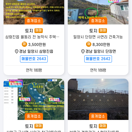
발품탑부동산TV 전원주택 전문 유튜브 채널 운영
24만 구독자와 함께하는 대한민국 대표 전원주택 전문 채널
Copyright 2022
발품 탑 전원주택
. All rights reserved.
※ 사전 승낙없이 무단복제 및 전송 등의 행위를 금지합니다. 위반시 저작권법·콘텐츠
중개업소
중개업소
산업 진흥법에 따라 법률적 책임이 따를 수 있습니다.
토지
토지
매매
매매
삼랑진읍 율동리 전 농막식 주택있음
밀양시 단장면 사연리 건축가능
매
매
3,500만원
8,300만원
경남 밀양시 삼랑진읍
경남 밀양시 단장면
매물번호 2643
매물번호 2642
면적 180평
면적 189평
중개업소
중개업소
토지
토지
매매
매매