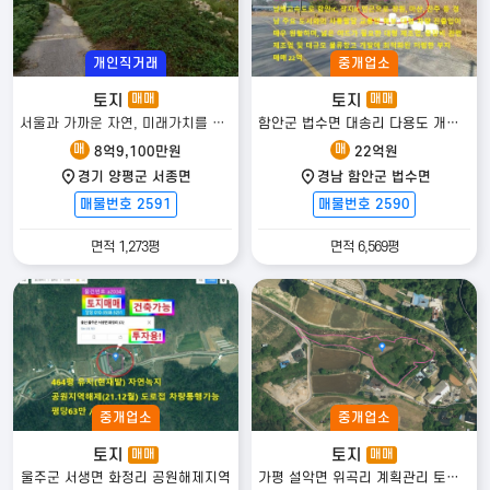
개인직거래
중개업소
토지
토지
매매
매매
서울과 가까운 자연, 미래가치를 담은 문호리 토지!! 분할가능!!
함안군 법수면 대송리 다용도 개발부지
매
매
8억9,100만원
22억원
경기 양평군 서종면
경남 함안군 법수면
매물번호 2591
매물번호 2590
면적 1,273평
면적 6,569평
중개업소
중개업소
토지
토지
매매
매매
울주군 서생면 화정리 공원해제지역
가평 설악면 위곡리 계획관리 토지｜평당 45만, 1,156평 급매