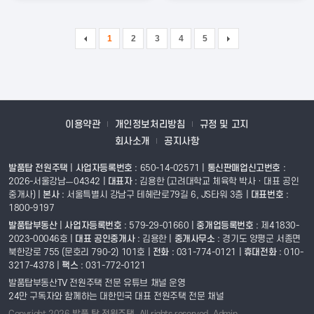
1
2
3
4
5
이용약관
개인정보처리방침
규정 및 고지
회사소개
공지사항
발품탑 전원주택
|
사업자등록번호
: 650-14-02571 |
통신판매업신고번호
:
2026-서울강남ㅡ04342 |
대표자
: 김용한 (고려대학교 체육학 박사 · 대표 공인
중개사)
|
본사
: 서울특별시 강남구 테헤란로79길 6, JS타워 3층 |
대표번호
:
1800-9197
발품탑부동산
|
사업자등록번호
: 579-29-01660 |
중개업등록번호
: 제41830-
2023-00046호 |
대표 공인중개사
: 김용한
|
중개사무소
: 경기도 양평군 서종면
북한강로 755 (문호리 790-2) 101호 |
전화
: 031-774-0121 |
휴대전화
: 010-
3217-4378 |
팩스
: 031-772-0121
발품탑부동산TV 전원주택 전문 유튜브 채널 운영
24만 구독자와 함께하는 대한민국 대표 전원주택 전문 채널
Copyright 2026
발품 탑 전원주택
. All rights reserved.
Admin