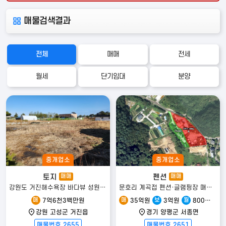
매물검색결과
전체
매매
전세
월세
단기임대
분양
편의시설
안전시설
교육시설
중개업소
중개업소
지하철
편의점
카페
은행
관공서
병원
약국
토지
펜션
매매
매매
강원도 거진해수욕장 바다뷰 성원오션상떼빌 인근 토지
문호리 계곡접 펜션·글램핑장 매매/분리매매/임대 모두 협의 가능
매
매
보
월
7억6천3백만원
35억원
3억원
800만원
영화관
강원 고성군 거진읍
경기 양평군 서종면
매물번호 2655
매물번호 2651