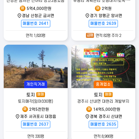
산청군 금서면 신아리 창고2동있음
부용리 계획관리 소형대지!토목·주차박스 완료, 두물머리IC 양수역이용권
매
매
5억4,000만원
2억원
경남 산청군 금서면
경기 양평군 양서면
매물번호 2641
매물번호 2639
급매
면적 1,820평
면적 82평 주차 2
개인직거래
중개업소
토지
토지
매매
매매
토지매각(임야330평)
경주시 산내면 대현리 개발부지
매
매
2억5천만원
14억5,000만원
제주 서귀포시 대정읍
경북 경주시 산내면
매물번호 2637
매물번호 2635
면적 330평
면적 8,966평