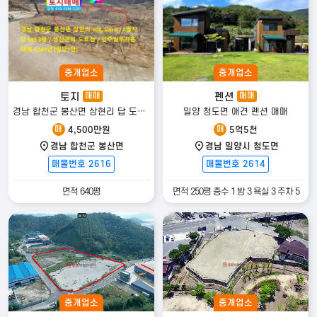
중개업소
중개업소
토지
펜션
매매
매매
경남 합천군 봉산면 상현리 답 도로접
밀양 청도면 애견 펜션 매매
매
매
4,500만원
5억5천
경남 합천군 봉산면
경남 밀양시 청도면
매물번호 2616
매물번호 2614
면적 640평
면적 250평 층수 1 방 3 욕실 3 주차 5
중개업소
중개업소