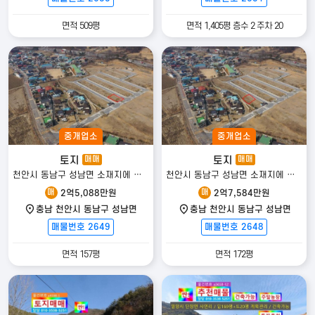
등록자 정보
면적 509평
면적 1,405평 층수 2 주차 20
매도자 정보는
회원만 열람 가능합니다.
주변 다른 매물
중개업소
중개업소
토지
토지
매매
매매
천안시 동남구 성남면 소재지에 위치한 대지 매매!!
천안시 동남구 성남면 소재지에 위치한 대지 매매!!
매
매
2억5,088만원
2억7,584만원
발품탑 전원주택
|
사업자등록번호
: 650-14-02571 |
통신판매업신고번호
:
충남 천안시 동남구 성남면
충남 천안시 동남구 성남면
2026-서울강남ㅡ04342 |
대표자
: 김용한 (고려대학교 체육학 박사 · 대표 공
매물번호 2649
매물번호 2648
인중개사)
|
본사
: 서울특별시 강남구 테헤란로79길 6, JS타워 3층 |
대표번호
: 1800-9197
면적 157평
면적 172평
발품탑부동산
|
사업자등록번호
: 579-29-01660 |
중개업등록번호
: 제
41830-2023-00046호 |
대표 공인중개사
: 김용한
|
중개사무소
: 경기도 양
평군 서종면 북한강로 755 (문호리 790-2) 101호 |
전화
: 031-774-0121 |
휴대전화
: 010-3217-4378 |
팩스
: 031-772-0121