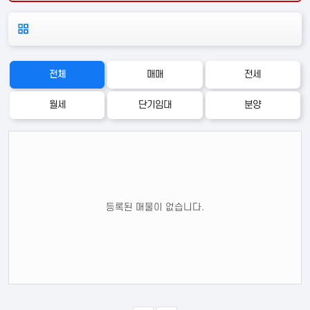
전체
매매
전세
월세
단기임대
분양
편의시설
안전시설
교육시설
등록된 매물이 없습니다.
지하철
편의점
카페
은행
관공서
병원
약국
영화관