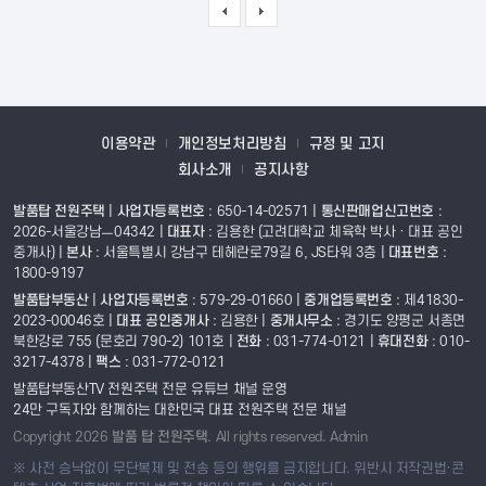
등록자 정보
매도자 정보는
회원만 열람 가능합니다.
이용약관
개인정보처리방침
규정 및 고지
회사소개
공지사항
주변 다른 매물
발품탑 전원주택
|
사업자등록번호
: 650-14-02571 |
통신판매업신고번호
:
2026-서울강남ㅡ04342 |
대표자
: 김용한 (고려대학교 체육학 박사 · 대표 공인
중개사)
|
본사
: 서울특별시 강남구 테헤란로79길 6, JS타워 3층 |
대표번호
:
1800-9197
발품탑부동산
|
사업자등록번호
: 579-29-01660 |
중개업등록번호
: 제41830-
발품탑 전원주택
|
사업자등록번호
: 650-14-02571 |
통신판매업신고번호
:
2023-00046호 |
대표 공인중개사
: 김용한
|
중개사무소
: 경기도 양평군 서종면
2026-서울강남ㅡ04342 |
대표자
: 김용한 (고려대학교 체육학 박사 · 대표 공
북한강로 755 (문호리 790-2) 101호 |
전화
: 031-774-0121 |
휴대전화
: 010-
인중개사)
|
본사
: 서울특별시 강남구 테헤란로79길 6, JS타워 3층 |
대표번호
3217-4378 |
팩스
: 031-772-0121
: 1800-9197
발품탑부동산TV 전원주택 전문 유튜브 채널 운영
발품탑부동산
|
사업자등록번호
: 579-29-01660 |
중개업등록번호
: 제
24만 구독자와 함께하는 대한민국 대표 전원주택 전문 채널
41830-2023-00046호 |
대표 공인중개사
: 김용한
|
중개사무소
: 경기도 양
Copyright 2026
발품 탑 전원주택
. All rights reserved.
Admin
평군 서종면 북한강로 755 (문호리 790-2) 101호 |
전화
: 031-774-0121 |
※ 사전 승낙없이 무단복제 및 전송 등의 행위를 금지합니다. 위반시 저작권법·콘
휴대전화
: 010-3217-4378 |
팩스
: 031-772-0121