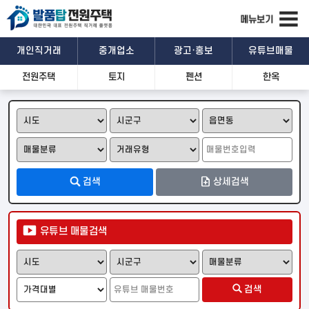
개인직거래
중개업소
광고·홍보
유튜브매물
전원주택
토지
펜션
한옥
관심매물
문자공유
카톡공유
기본정보
검색
상세검색
상세설명
유튜브 매물검색
위치 및 주변시설
검색
일반
위성