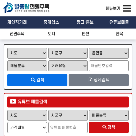
개인직거래
중개업소
광고·홍보
유튜브매물
전원주택
토지
펜션
한옥
관심매물
문자공유
카톡공유
기본정보
검색
상세검색
상세설명
유튜브 매물검색
위치 및 주변시설
검색
일반
위성