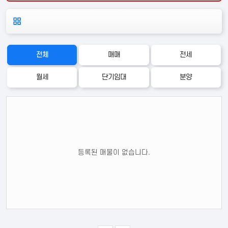
전체
매매
전세
월세
단기임대
분양
편의시설
안전시설
교육시설
등록된 매물이 없습니다.
지하철
편의점
카페
은행
관공서
병원
약국
영화관