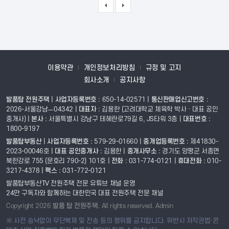
등록자 정보
매도자 정보는
회원만 열람 가능합니다.
이용약관
개인정보처리방침
규정 및 고지
회사소개
공지사항
주변 다른 매물
발품탑 전원주택
|
사업자등록번호
: 650-14-02571 |
통신판매업신고번호
:
2026-서울강남ㅡ04342 |
대표자
: 김용한 (고려대학교 체육학 박사 · 대표 공인
중개사)
|
본사
: 서울특별시 강남구 테헤란로79길 6, JS타워 3층 |
대표번호
:
1800-9197
발품탑부동산
|
사업자등록번호
: 579-29-01660 |
중개업등록번호
: 제41830-
발품탑 전원주택
|
사업자등록번호
: 650-14-02571 |
통신판매업신고번호
:
2023-00046호 |
대표 공인중개사
: 김용한
|
중개사무소
: 경기도 양평군 서종면
2026-서울강남ㅡ04342 |
대표자
: 김용한 (고려대학교 체육학 박사 · 대표 공
북한강로 755 (문호리 790-2) 101호 |
전화
: 031-774-0121 |
휴대전화
: 010-
인중개사)
|
본사
: 서울특별시 강남구 테헤란로79길 6, JS타워 3층 |
대표번호
3217-4378 |
팩스
: 031-772-0121
: 1800-9197
발품탑부동산TV 전원주택 전문 유튜브 채널 운영
발품탑부동산
|
사업자등록번호
: 579-29-01660 |
중개업등록번호
: 제
24만 구독자와 함께하는 대한민국 대표 전원주택 전문 채널
41830-2023-00046호 |
대표 공인중개사
: 김용한
|
중개사무소
: 경기도 양
Copyright 2026
발품 탑 전원주택
. All rights reserved.
Admin
평군 서종면 북한강로 755 (문호리 790-2) 101호 |
전화
: 031-774-0121 |
※ 사전 승낙없이 무단복제 및 전송 등의 행위를 금지합니다. 위반시 저작권법·콘
휴대전화
: 010-3217-4378 |
팩스
: 031-772-0121