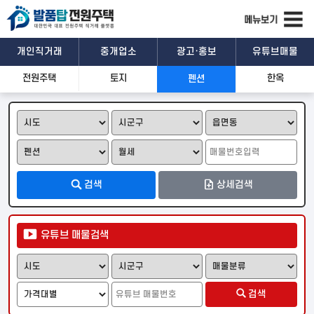
개인직거래
중개업소
광고·홍보
유튜브매물
전원주택
토지
한옥
펜션
관심매물
문자공유
카톡공유
기본정보
검색
상세검색
상세설명
유튜브 매물검색
위치 및 주변시설
검색
일반
위성