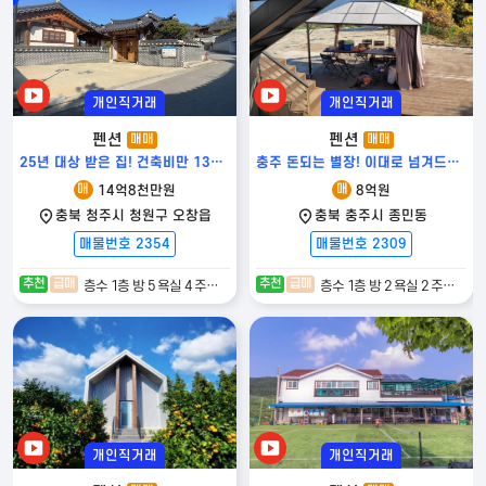
등록자 정보
매도자 정보는
개인직거래
개인직거래
회원만 열람 가능합니다.
펜션
펜션
매매
매매
25년 대상 받은 집! 건축비만 13억! 태백 소나무로 지은 진짜 한옥! 청주전원주택
충주 돈되는 별장! 이대로 넘겨드립니다! 전원주택! 충주펜션!
매
매
14억8천만원
8억원
주변 다른 매물
충북 청주시 청원구 오창읍
충북 충주시 종민동
매물번호 2354
매물번호 2309
추천
급매
추천
급매
층수 1층 방 5 욕실 4 주차 2대
층수 1층 방 2 욕실 2 주차 4대
발품탑 전원주택
|
사업자등록번호
: 650-14-02571 |
통신판매업신고번호
:
2026-서울강남ㅡ04342 |
대표자
: 김용한 (고려대학교 체육학 박사 · 대표 공
인중개사)
|
본사
: 서울특별시 강남구 테헤란로79길 6, JS타워 3층 |
대표번호
: 1800-9197
발품탑부동산
|
사업자등록번호
: 579-29-01660 |
중개업등록번호
: 제
41830-2023-00046호 |
대표 공인중개사
: 김용한
|
중개사무소
: 경기도 양
평군 서종면 북한강로 755 (문호리 790-2) 101호 |
전화
: 031-774-0121 |
개인직거래
개인직거래
휴대전화
: 010-3217-4378 |
팩스
: 031-772-0121