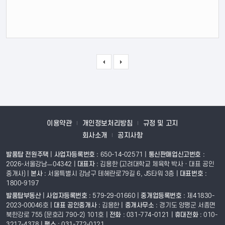
이용약관
개인정보처리방침
규정 및 고지
회사소개
공지사항
발품탑 전원주택
|
사업자등록번호
: 650-14-02571 |
통신판매업신고번호
:
2026-서울강남ㅡ04342 |
대표자
: 김용한 (고려대학교 체육학 박사 · 대표 공인
중개사)
|
본사
: 서울특별시 강남구 테헤란로79길 6, JS타워 3층 |
대표번호
:
1800-9197
발품탑부동산
|
사업자등록번호
: 579-29-01660 |
중개업등록번호
: 제41830-
2023-00046호 |
대표 공인중개사
: 김용한
|
중개사무소
: 경기도 양평군 서종면
북한강로 755 (문호리 790-2) 101호 |
전화
: 031-774-0121 |
휴대전화
: 010-
3217-4378 |
팩스
: 031-772-0121