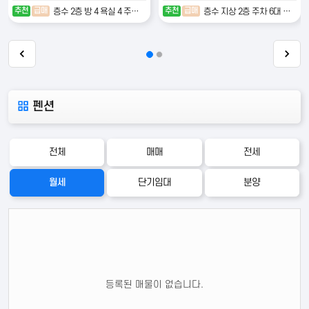
추천
급매
추천
급매
층수 2층 방 4 욕실 4 주차 4대
층수 지상 2층 주차 6대 이상
펜션
전체
매매
전세
월세
단기임대
분양
등록된 매물이 없습니다.