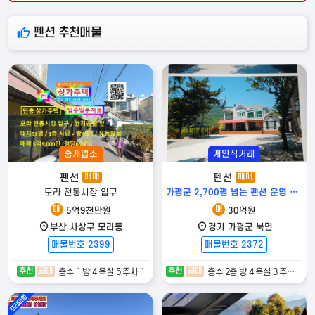
펜션 추천매물
중개업소
개인직거래
편의시설
안전시설
교육시설
펜션
펜션
매매
매매
모라 전통시장 입구
가평군 2,700평 넘는 펜션 운영 및 부지 추천
매
매
5억9천만원
30억원
부산 사상구 모라동
경기 가평군 북면
지하철
편의점
카페
은행
관공서
병원
약국
매물번호 2399
매물번호 2372
추천
급매
추천
급매
층수 1 방 4 욕실 5 주차 1
층수 2층 방 4 욕실 3 주차 20대
영화관