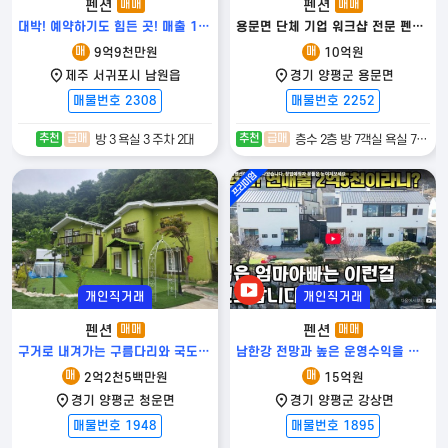
펜션
펜션
매매
매매
발품탑부동산TV 전원주택 전문 유튜브 채널 운영
대박! 예약하기도 힘든 곳! 매출 1억 5000만원! 제주도 펜션매매!
용문면 단체 기업 워크샵 전문 펜션!! 수익좋고~ 부대시설 짱!!
24만 구독자와 함께하는 대한민국 대표 전원주택 전문 채널
Copyright 2022
발품 탑 전원주택
. All rights reserved.
매
매
9억9천만원
10억원
※ 사전 승낙없이 무단복제 및 전송 등의 행위를 금지합니다. 위반시 저작권법·콘텐츠
제주 서귀포시 남원읍
경기 양평군 용문면
산업 진흥법에 따라 법률적 책임이 따를 수 있습니다.
매물번호 2308
매물번호 2252
추천
급매
추천
급매
방 3 욕실 3 주차 2대
층수 2층 방 7객실 욕실 7 주차 25대이상
개인직거래
개인직거래
펜션
펜션
매매
매매
구거로 내겨가는 구름다리와 국도 접근성 및 편의시설이 용이한 펜션
남한강 전망과 높은 운영수익을 갖춘 강상면 영유아 전용 프리미엄 펜션
매
매
2억2천5백만원
15억원
경기 양평군 청운면
경기 양평군 강상면
매물번호 1948
매물번호 1895