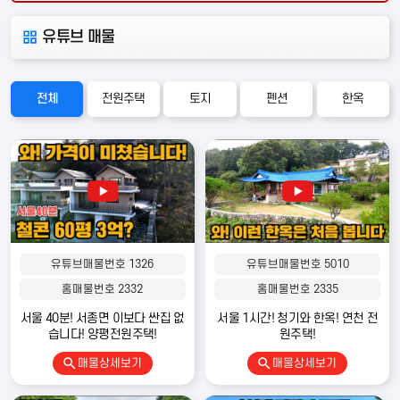
유튜브 매물
전체
전원주택
토지
펜션
한옥
편의시설
안전시설
교육시설
유튜브매물번호 1326
유튜브매물번호 5010
홈매물번호 2332
홈매물번호 2335
지하철
편의점
카페
은행
관공서
병원
약국
서울 40분! 서종면 이보다 싼집 없
서울 1시간! 청기와 한옥! 연천 전
습니다! 양평전원주택!
원주택!
매물상세보기
매물상세보기
영화관