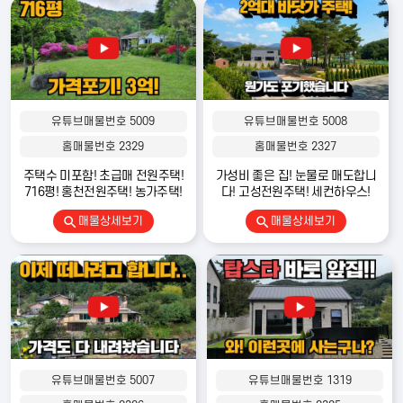
등록자 정보
매도자 정보는
회원만 열람 가능합니다.
유튜브매물번호 5009
유튜브매물번호 5008
홈매물번호 2329
홈매물번호 2327
주변 다른 매물
주택수 미포함! 초급매 전원주택!
가성비 좋은 집! 눈물로 매도합니
716평! 홍천전원주택! 농가주택!
다! 고성전원주택! 세컨하우스!
매물상세보기
매물상세보기
발품탑 전원주택
|
사업자등록번호
: 650-14-02571 |
통신판매업신고번호
:
2026-서울강남ㅡ04342 |
대표자
: 김용한 (고려대학교 체육학 박사 · 대표 공
인중개사)
|
본사
: 서울특별시 강남구 테헤란로79길 6, JS타워 3층 |
대표번호
: 1800-9197
발품탑부동산
|
사업자등록번호
: 579-29-01660 |
중개업등록번호
: 제
41830-2023-00046호 |
대표 공인중개사
: 김용한
|
중개사무소
: 경기도 양
평군 서종면 북한강로 755 (문호리 790-2) 101호 |
전화
: 031-774-0121 |
유튜브매물번호 5007
유튜브매물번호 1319
휴대전화
: 010-3217-4378 |
팩스
: 031-772-0121