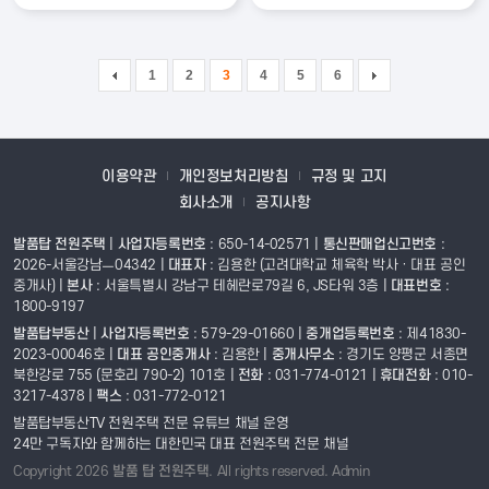
1
2
3
4
5
6
이용약관
개인정보처리방침
규정 및 고지
회사소개
공지사항
발품탑 전원주택
|
사업자등록번호
: 650-14-02571 |
통신판매업신고번호
:
2026-서울강남ㅡ04342 |
대표자
: 김용한 (고려대학교 체육학 박사 · 대표 공인
중개사)
|
본사
: 서울특별시 강남구 테헤란로79길 6, JS타워 3층 |
대표번호
:
1800-9197
발품탑부동산
|
사업자등록번호
: 579-29-01660 |
중개업등록번호
: 제41830-
2023-00046호 |
대표 공인중개사
: 김용한
|
중개사무소
: 경기도 양평군 서종면
북한강로 755 (문호리 790-2) 101호 |
전화
: 031-774-0121 |
휴대전화
: 010-
3217-4378 |
팩스
: 031-772-0121
발품탑부동산TV 전원주택 전문 유튜브 채널 운영
24만 구독자와 함께하는 대한민국 대표 전원주택 전문 채널
Copyright 2026
발품 탑 전원주택
. All rights reserved.
Admin