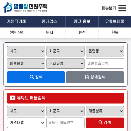
개인직거래
중개업소
광고·홍보
유튜브매물
전원주택
토지
펜션
한옥
관심매물
문자공유
카톡공유
기본정보
검색
상세검색
상세설명
유튜브 매물검색
위치 및 주변시설
검색
일반
위성