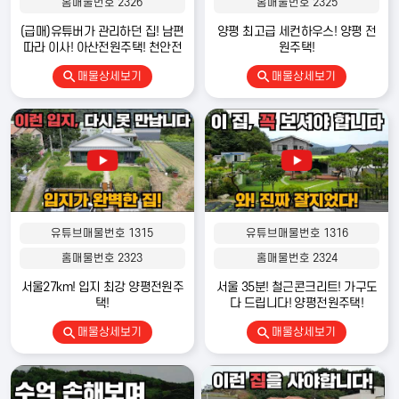
홈매물번호 2326
홈매물번호 2325
발품탑부동산TV 전원주택 전문 유튜브 채널 운영
24만 구독자와 함께하는 대한민국 대표 전원주택 전문 채널
(급매)유튜버가 관리하던 집! 남편
양평 최고급 세컨하우스! 양평 전
Copyright 2022
발품 탑 전원주택
. All rights reserved.
따라 이사! 아산전원주택! 천안전
원주택!
※ 사전 승낙없이 무단복제 및 전송 등의 행위를 금지합니다. 위반시 저작권법·콘텐츠
원주택!
매물상세보기
매물상세보기
산업 진흥법에 따라 법률적 책임이 따를 수 있습니다.
유튜브매물번호 1315
유튜브매물번호 1316
홈매물번호 2323
홈매물번호 2324
서울27km! 입지 최강 양평전원주
서울 35분! 철근콘크리트! 가구도
택!
다 드립니다! 양평전원주택!
매물상세보기
매물상세보기