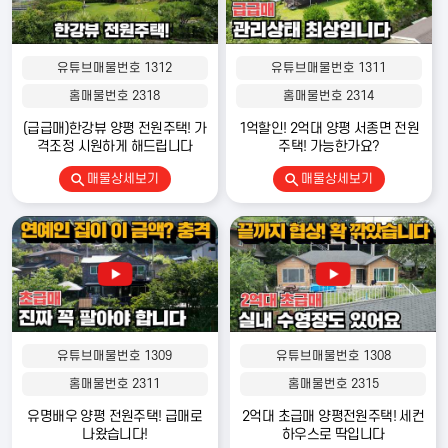
유튜브매물번호 1312
유튜브매물번호 1311
홈매물번호 2318
홈매물번호 2314
(급급매)한강뷰 양평 전원주택! 가
1억할인! 2억대 양평 서종면 전원
격조정 시원하게 해드립니다
주택! 가능한가요?
매물상세보기
매물상세보기
유튜브매물번호 1309
유튜브매물번호 1308
홈매물번호 2311
홈매물번호 2315
유명배우 양평 전원주택! 급매로
2억대 초급매 양평전원주택! 세컨
나왔습니다!
하우스로 딱입니다