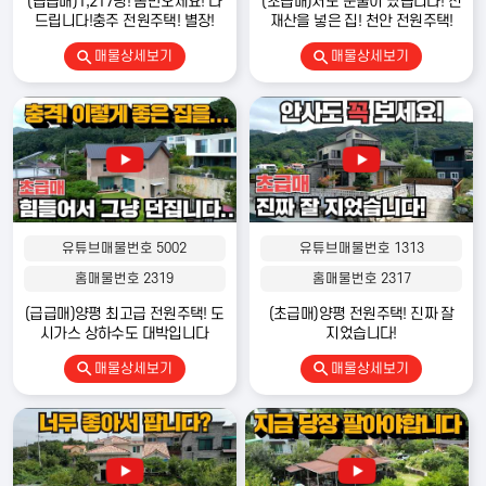
(급급매)1,217평! 몸만오세요! 다
(초급매)저도 눈물이 났습니다! 전
드립니다!충주 전원주택! 별장!
재산을 넣은 집! 천안 전원주택!
매물상세보기
매물상세보기
유튜브매물번호 5002
유튜브매물번호 1313
홈매물번호 2319
홈매물번호 2317
(급급매)양평 최고급 전원주택! 도
(초급매)양평 전원주택! 진짜 잘
시가스 상하수도 대박입니다
지었습니다!
매물상세보기
매물상세보기