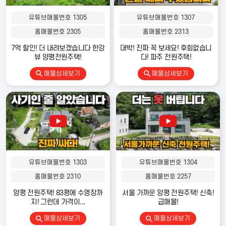
유튜브매물번호 1305
유튜브매물번호 1307
홈매물번호 2305
홈매물번호 2313
7억 할인! 더 내려보겠습니다 한강
대박! 진짜 꼭 보세요! 후회없습니
뷰 양평전원주택!
다! 파주 전원주택!
매물상세보기
매물상세보기
유튜브매물번호 1303
유튜브매물번호 1304
홈매물번호 2310
홈매물번호 2257
양평 전원주택! 83평에 수영장까
서울 가까운 양평 전원주택! 신축!
지! 그런데 가격이...
급매물!
매물상세보기
매물상세보기